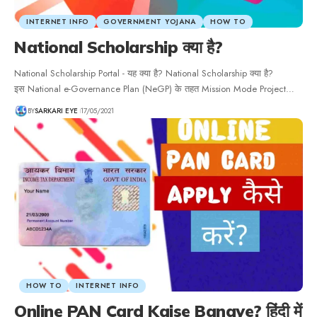
INTERNET INFO
GOVERNMENT YOJANA
HOW TO
National Scholarship क्या है?
National Scholarship Portal - यह क्या है? National Scholarship क्या है?
इस National e-Governance Plan (NeGP) के तहत Mission Mode Project…
BY
SARKARI EYE
17/05/2021
HOW TO
INTERNET INFO
Online PAN Card Kaise Banaye? हिंदी में