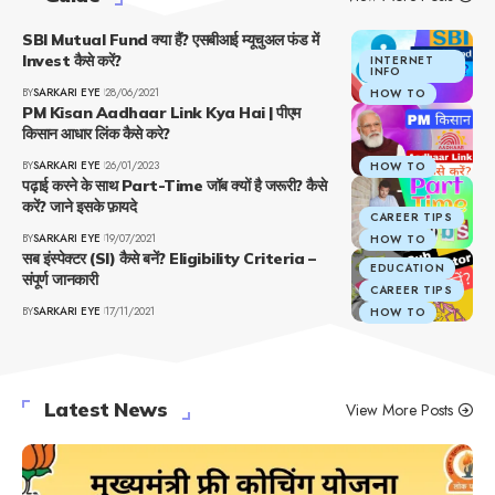
SBI Mutual Fund क्या हैं? एसबीआई म्यूचुअल फंड में
Invest कैसे करें?
INTERNET
INFO
BY
SARKARI EYE
28/06/2021
HOW TO
PM Kisan Aadhaar Link Kya Hai | पीएम
किसान आधार लिंक कैसे करे?
BY
SARKARI EYE
26/01/2023
HOW TO
पढ़ाई करने के साथ Part-Time जॉब क्यों है जरूरी? कैसे
करें? जाने इसके फ़ायदे
CAREER TIPS
BY
SARKARI EYE
19/07/2021
HOW TO
सब इंस्पेक्टर (SI) कैसे बनें? Eligibility Criteria –
EDUCATION
संपूर्ण जानकारी
CAREER TIPS
BY
SARKARI EYE
17/11/2021
HOW TO
Latest News
View More Posts