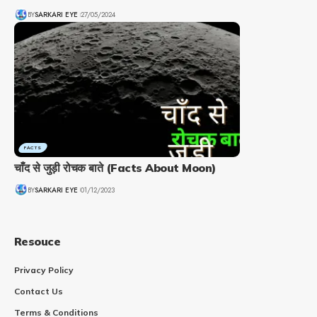
BY
SARKARI EYE
27/05/2024
FACTS
चाँद से जुड़ी रोचक बाते (Facts About Moon)
BY
SARKARI EYE
01/12/2023
Resouce
Privacy Policy
Contact Us
Terms & Conditions