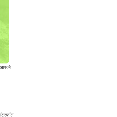
म आपको
 वॉटरफॉल