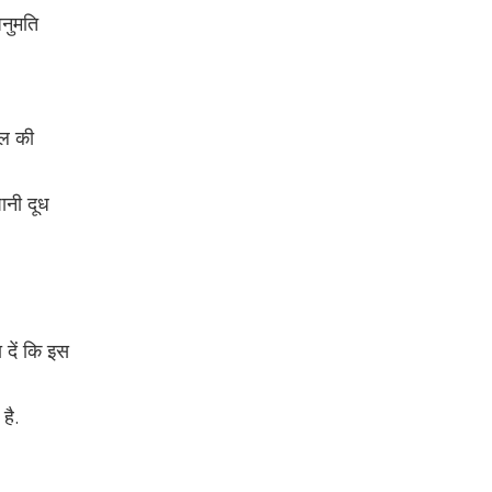
अनुमति
ॉल की
ानी दूध
 दें कि इस
 है.