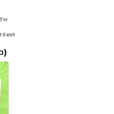
ाँ पर
में बताने
oa
)