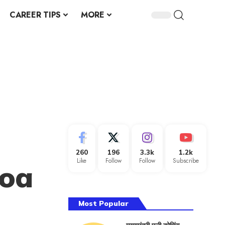
CAREER TIPS
MORE
260
196
3.3k
1.2k
Like
Follow
Follow
Subscribe
Goa
Most Popular