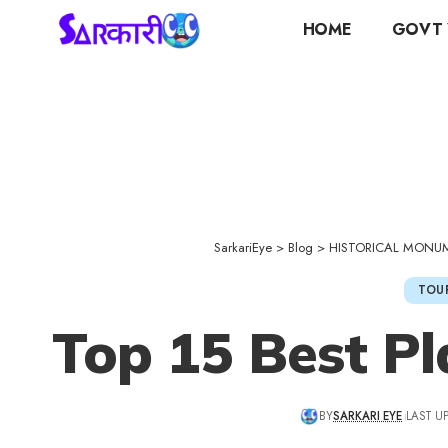
HOME
GOVT 
SarkariEye
>
Blog
>
HISTORICAL MONU
TOU
Top 15 Best Pl
BY
SARKARI EYE
LAST U