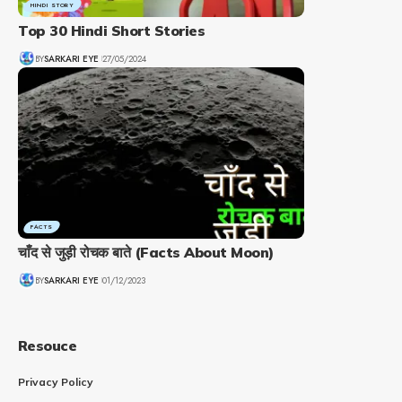
HINDI STORY
Top 30 Hindi Short Stories
BY
SARKARI EYE
27/05/2024
FACTS
चाँद से जुड़ी रोचक बाते (Facts About Moon)
BY
SARKARI EYE
01/12/2023
Resouce
Privacy Policy