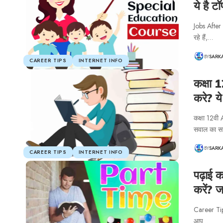
ये है ट
Jobs After
रहे हैं,…
BY
SARK
CAREER TIPS
INTERNET INFO
कक्षा 
करे? 
कक्षा 12वी 
सवाल का 
BY
SARK
CAREER TIPS
INTERNET INFO
पढ़ाई 
करें? ज
Career Tips
आप…