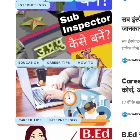
INTERNET INFO
सब इंस्
जानका
सब इंस्पेक्
शामिल होन
BY
SARK
EDUCATION
CAREER TIPS
HOW TO
Career
कोर्स,
12 वीं के ब
BY
SARK
CAREER TIPS
INTERNET INFO
B.Ed स