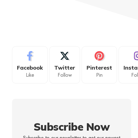
Facebook
Twitter
Pinterest
Inst
Like
Follow
Pin
Fo
Subscribe Now
Subscribe to our newsletter to get our newest