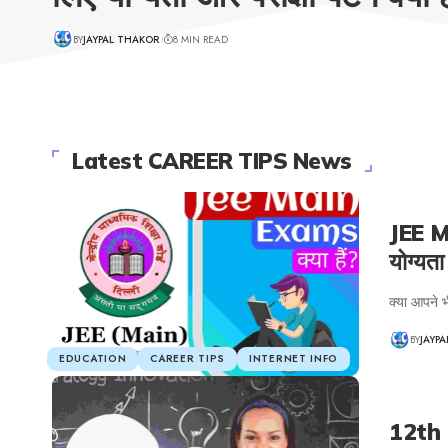
BY
JAYPAL THAKOR
8 MIN READ
Latest CAREER TIPS News
JEE MA
योग्यता 
क्या आपने भ
BY
JAYP
EDUCATION
CAREER TIPS
INTERNET INFO
12th 