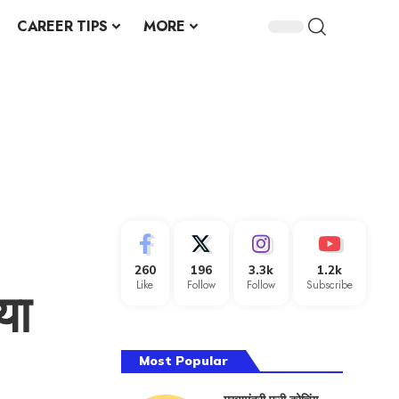
CAREER TIPS
MORE
260
196
3.3k
1.2k
Like
Follow
Follow
Subscribe
या
Most Popular