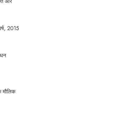
फ्त और
वर्ष, 2015
साधन
के मौलिक