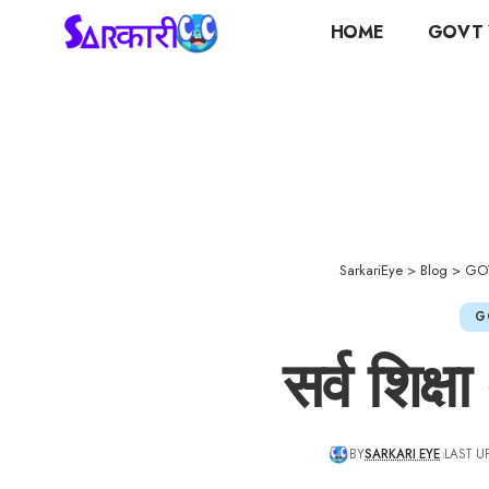
HOME
GOVT 
SarkariEye
>
Blog
>
GO
G
सर्व शिक्ष
BY
SARKARI EYE
LAST U