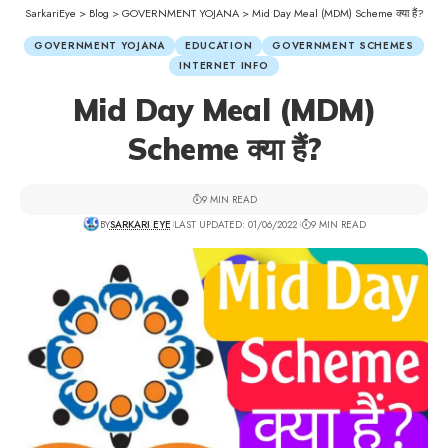
SarkariEye
>
Blog
>
GOVERNMENT YOJANA
>
Mid Day Meal (MDM) Scheme क्या हैं?
GOVERNMENT YOJANA
EDUCATION
GOVERNMENT SCHEMES
INTERNET INFO
Mid Day Meal (MDM)
Scheme क्या हैं?
9 MIN READ
BY
SARKARI EYE
LAST UPDATED: 01/06/2022
9 MIN READ