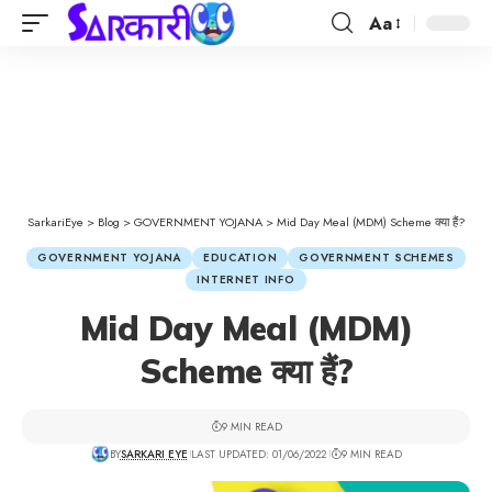
Aa
SarkariEye
>
Blog
>
GOVERNMENT YOJANA
>
Mid Day Meal (MDM) Scheme क्या हैं?
GOVERNMENT YOJANA
EDUCATION
GOVERNMENT SCHEMES
INTERNET INFO
Mid Day Meal (MDM)
Scheme क्या हैं?
9 MIN READ
BY
SARKARI EYE
LAST UPDATED: 01/06/2022
9 MIN READ