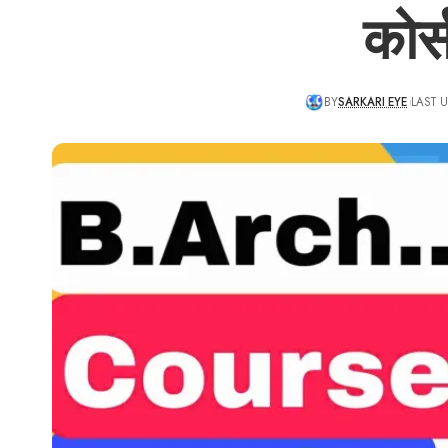
कोर्
BY
SARKARI EYE
LAST U