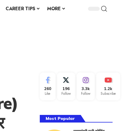
CAREER TIPS
MORE
260
196
3.3k
1.2k
Like
Follow
Follow
Subscribe
re)
र
Most Popular