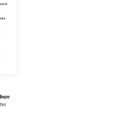
ture
Fees
बैचलर
रियर