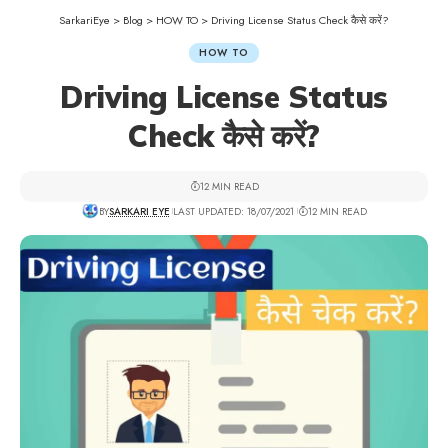
SarkariEye
>
Blog
>
HOW TO
>
Driving License Status Check कैसे करें?
HOW TO
Driving License Status
Check कैसे करें?
12 MIN READ
BY
SARKARI EYE
LAST UPDATED: 18/07/2021
12 MIN READ