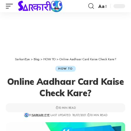
Aa
SarkariEye
>
Blog
>
HOW TO
>
Online Aadhaar Card Kaise Check Kare?
HOW TO
Online Aadhaar Card Kaise
Check Kare?
10 MIN READ
BY
SARKARI EYE
LAST UPDATED: 18/07/2021
10 MIN READ