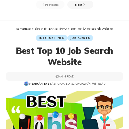
Previous
Next
SarkariEye
>
Blog
>
INTERNET INFO
>
Best Top 10 Job Search Website
INTERNET INFO
JOB ALERTS
Best Top 10 Job Search
Website
9 MIN READ
BY
SARKARI EYE
LAST UPDATED: 22/09/2022
9 MIN READ