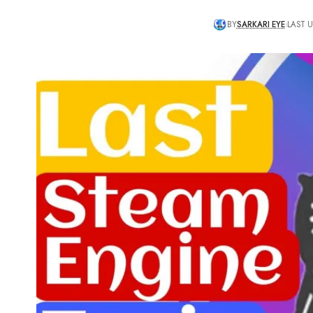
BY
SARKARI EYE
LAST 