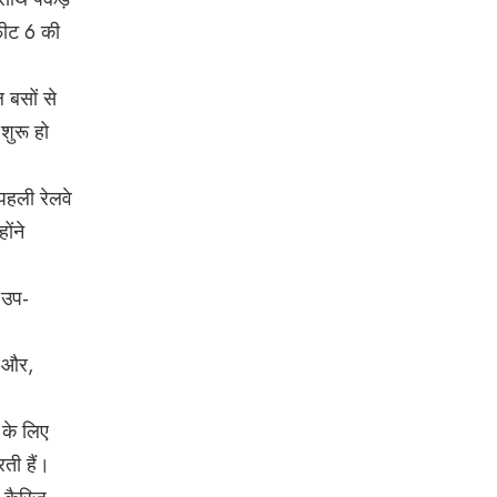
फीट 6 की
 बसों से
ुरू हो
पहली रेलवे
ोंने
र उप-
ा और,
ग के लिए
ती हैं।