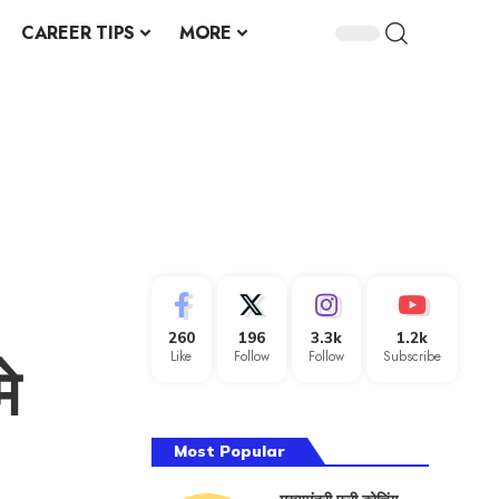
CAREER TIPS
MORE
260
196
3.3k
1.2k
Like
Follow
Follow
Subscribe
े
Most Popular