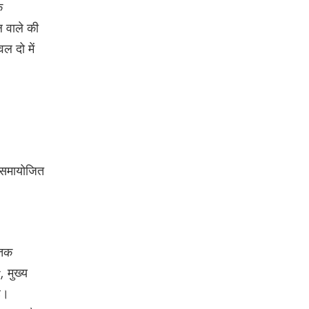
े
 वाले की
ल दो में
ो समायोजित
 तक
 मुख्य
ै।