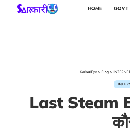
HOME
GOVT 
SarkariEye
>
Blog
>
INTERNE
INTER
Last Steam En
कौ