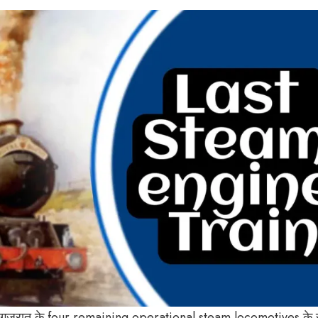
 ने गुजरात के four remaining operational steam locomotives के