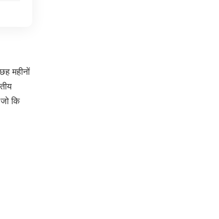
 छह महीनों
रतीय
 जो कि