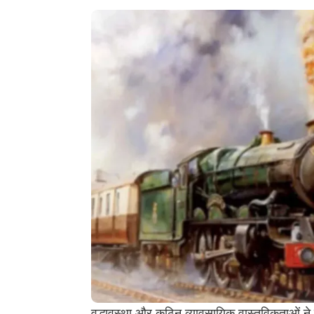
वृद्धावस्था और कठिन व्यावसायिक वास्तविकताओं